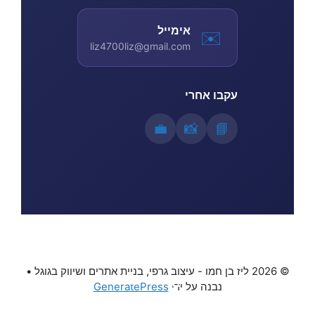
>
0
m
;
אימייל
✉️
liz4700liz@gmail.com
)
t
w
.
i
s
עקבו אחרי
n
t
💼
📸
📘
d
y
o
l
w
e
.
.
l
t
i
r
© 2026 ליז בן חמו - עיצוב גרפי, בניית אתרים ושיווק בגוגל
•
=
a
נבנה על ידי
GeneratePress
m
n