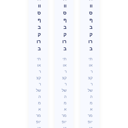
o
4
וו
וו
וו
f
;
ס
ס
ס
ף
ף
ף
f
w
ב
ב
ב
s
i
ק
ק
ק
e
n
רו
רו
רו
ב
ב
ב
t
d
תי
תי
תי
W
o
או
או
או
i
w
ר
ר
ר
קצ
קצ
קצ
d
.
ר
ר
ר
t
l
של
של
של
ה
ה
ה
h
i
מ
מ
מ
+
=
א
א
א
מר
מר
מר
2
(
יופ
יופ
יופ
4
w
יע
יע
יע