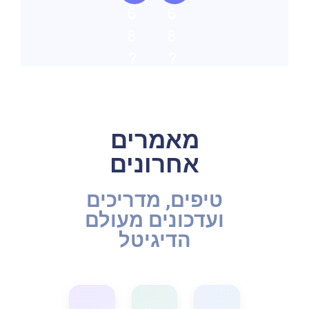
6
6
8
8
?
?
3
3
:
:
1
1
מאמרים
,
,
אחרונים
m
w
=
=
טיפים, מדריכים
ועדכונים מעולם
c
c
הדיגיטל
.
[
l
0
e
]